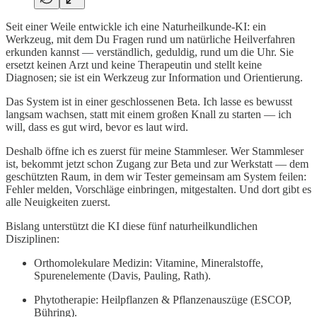
Seit einer Weile entwickle ich eine Naturheilkunde-KI: ein
Werkzeug, mit dem Du Fragen rund um natürliche Heilverfahren
erkunden kannst — verständlich, geduldig, rund um die Uhr. Sie
ersetzt keinen Arzt und keine Therapeutin und stellt keine
Diagnosen; sie ist ein Werkzeug zur Information und Orientierung.
Das System ist in einer geschlossenen Beta. Ich lasse es bewusst
langsam wachsen, statt mit einem großen Knall zu starten — ich
will, dass es gut wird, bevor es laut wird.
Deshalb öffne ich es zuerst für meine Stammleser. Wer Stammleser
ist, bekommt jetzt schon Zugang zur Beta und zur Werkstatt — dem
geschützten Raum, in dem wir Tester gemeinsam am System feilen:
Fehler melden, Vorschläge einbringen, mitgestalten. Und dort gibt es
alle Neuigkeiten zuerst.
Bislang unterstützt die KI diese fünf naturheilkundlichen
Disziplinen:
Orthomolekulare Medizin: Vitamine, Mineralstoffe,
Spurenelemente (Davis, Pauling, Rath).
Phytotherapie: Heilpflanzen & Pflanzenauszüge (ESCOP,
Bühring).