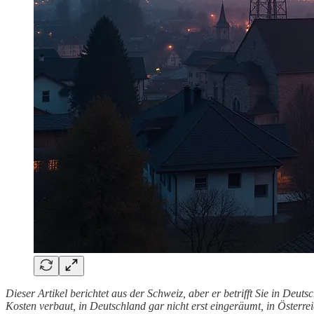
Dieser Artikel berichtet aus der Schweiz, aber er betrifft Sie in D
Kosten verbaut, in Deutschland gar nicht erst eingeräumt, in Österrei