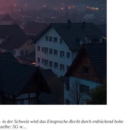
h — in der Schweiz wird das Einsprache-Recht durch erdrückend hohe
dasselbe: 5G w…